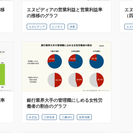
推移
エヌビディアの営業利益と営業利益率
エ
の推移のグラフ
（
エヌビディア
ビジネス
決算
エヌ
益率
銀行業界大手の管理職にしめる女性労
働者の割合のグラフ
みずほ
三井住友
三菱UFJ
女性活躍