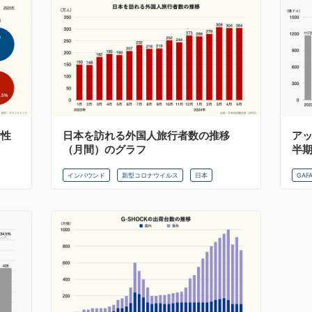
女性
日本を訪れる外国人旅行者数の推移
ア
（月間）のグラフ
半
インバウンド
新型コロナウイルス
日本
GAF