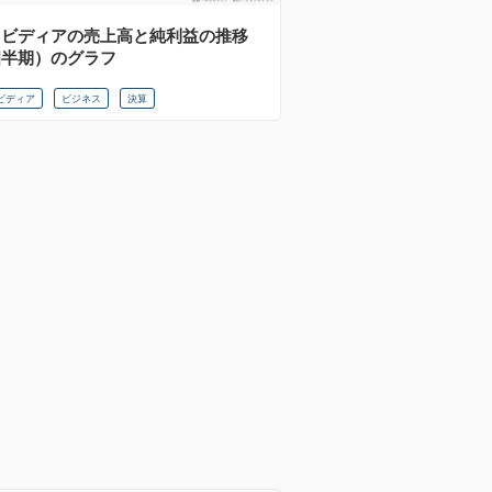
ヌビディアの売上高と純利益の推移
四半期）のグラフ
ビディア
ビジネス
決算