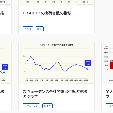
の推
G-SHOCKの出荷台数の推移
カシオ
時計
推移
スウェーデンの合計特殊出生率の推移
楽
のグラフ
フ
スウェーデン
出生率
ビジ