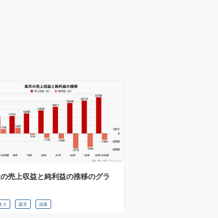
天の売上収益と純利益の推移のグラ
ネス
楽天
決算