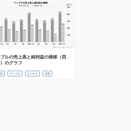
ップルの売上高と純利益の推移（四
期）のグラフ
AM
アップル
ビジネス
決算