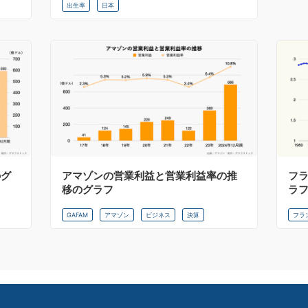
出生率
日本
のグ
アマゾンの営業利益と営業利益率の推
フ
移のグラフ
ラ
GAFAM
アマゾン
ビジネス
決算
フラ