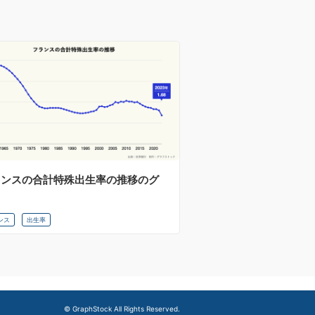
ランスの合計特殊出生率の推移のグ
フ
ンス
出生率
© GraphStock All Rights Reserved.