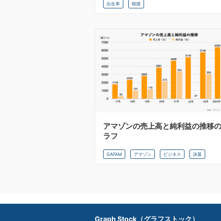
出生率
韓国
アマゾンの売上高と純利益の推移
ラフ
GAFAM
アマゾン
ビジネス
決算
Graph Stock（グラフストック）