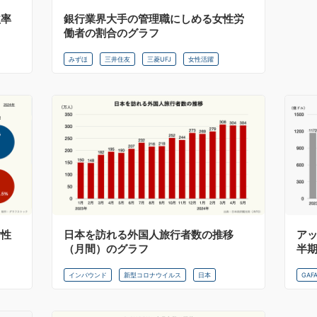
益率
銀行業界大手の管理職にしめる女性労
働者の割合のグラフ
みずほ
三井住友
三菱UFJ
女性活躍
女性
日本を訪れる外国人旅行者数の推移
ア
（月間）のグラフ
半
インバウンド
新型コロナウイルス
日本
GAF