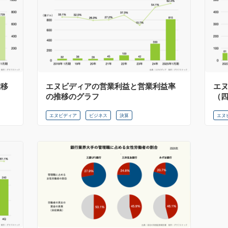
推移
エヌビディアの営業利益と営業利益率
エ
の推移のグラフ
（
エヌビディア
ビジネス
決算
エヌ