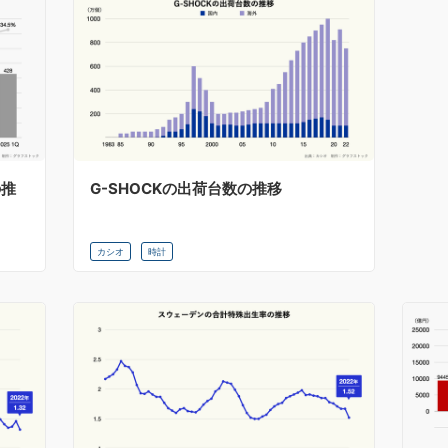
の推
G-SHOCKの出荷台数の推移
カシオ
時計