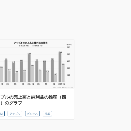
ップルの売上高と純利益の推移（四
期）のグラフ
AM
アップル
ビジネス
決算