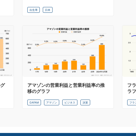
出生率
日本
のグ
アマゾンの営業利益と営業利益率の推
フ
移のグラフ
ラ
GAFAM
アマゾン
ビジネス
決算
フラ