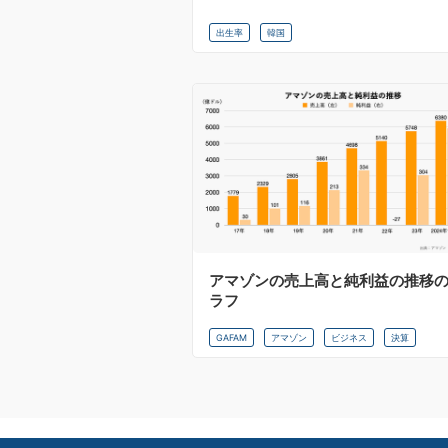
出生率
韓国
アマゾンの売上高と純利益の推移
ラフ
GAFAM
アマゾン
ビジネス
決算