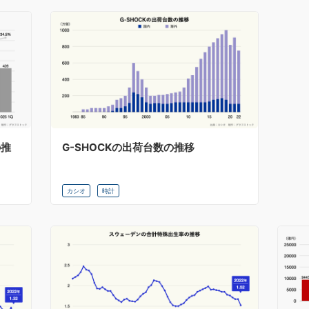
の推
G-SHOCKの出荷台数の推移
カシオ
時計