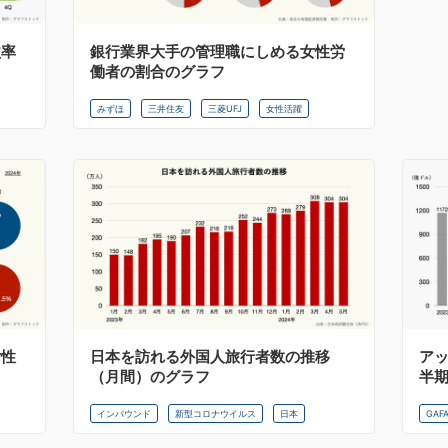
益率
銀行業界大手の管理職にしめる女性労
働者の割合のグラフ
みずほ
三井住友
三菱UFJ
女性活躍
女性
日本を訪れる外国人旅行者数の推移
ア
（月間）のグラフ
半
インバウンド
新型コロナウイルス
日本
GAF