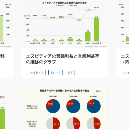
推移
エヌビディアの営業利益と営業利益率
エ
の推移のグラフ
（
エヌビディア
ビジネス
決算
エヌ