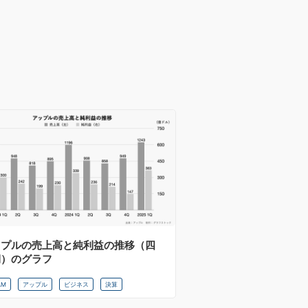
ップルの売上高と純利益の推移（四
期）のグラフ
AM
アップル
ビジネス
決算