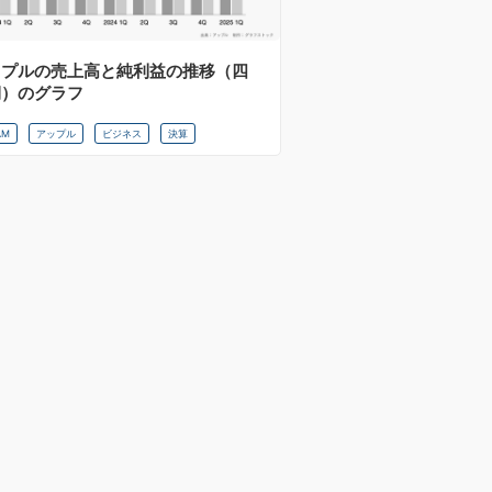
ップルの売上高と純利益の推移（四
期）のグラフ
AM
アップル
ビジネス
決算