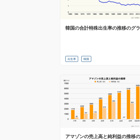
韓国の合計特殊出生率の推移のグ
出生率
韓国
アマゾンの売上高と純利益の推移