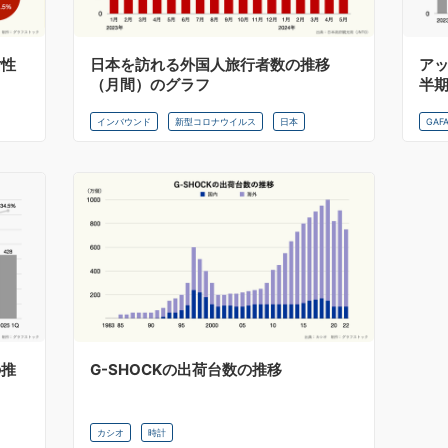
女性
日本を訪れる外国人旅行者数の推移
ア
（月間）のグラフ
半
インバウンド
新型コロナウイルス
日本
GAF
の推
G-SHOCKの出荷台数の推移
カシオ
時計